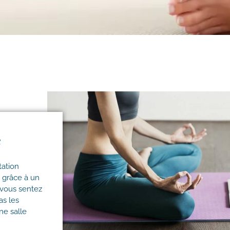
e
tation
é grâce à un
 vous sentez
as les
ne salle