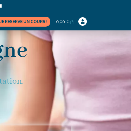
0,00
€
JE RESERVE UN COURS !
gne
tation.