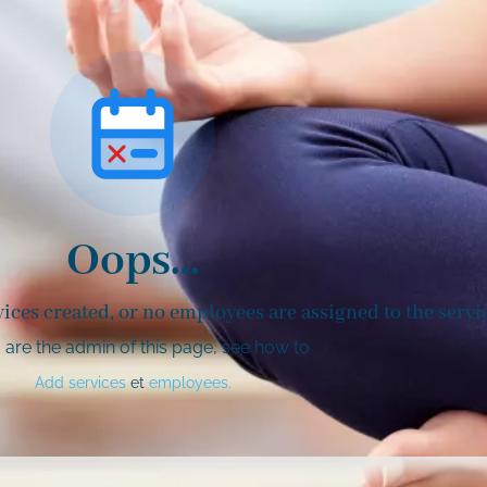
Oops...
vices created, or no employees are assigned to the servi
u are the admin of this page, see how to
Add services
et
employees.