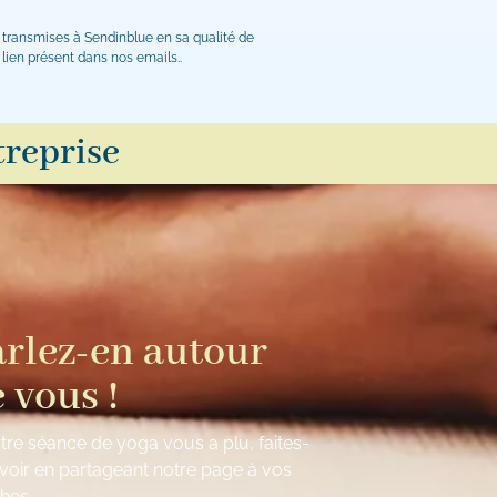
 transmises à Sendinblue en sa qualité de
lien présent dans nos emails..
treprise
rlez-en autour
 vous !
otre séance de yoga vous a plu, faites-
avoir en partageant notre page à vos
hes.