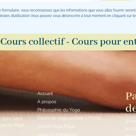
formulaire, vous reconnaissez que les informations que vous allez fournir seront
les d’utilisation Vous pouvez vous désinscrire à tout moment en cliquant sur le 
 Cours collectif - Cours pour en
Pa
Accueil
A propos
de
Philosophie du Yoga
Cours de yoga paddle à Pornic
 dans votre
Si v
tique du Yoga
Atelier Yoga Plage
le s
yoga en entreprise
proc