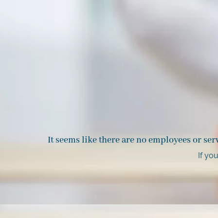
It seems like there are no employees or ser
If yo