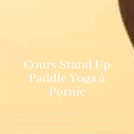
Cours Stand Up
Paddle Yoga à
Pornic
Ouvert à tous, sans aucun prérequis, le stand up
paddle yoga, également connu sous le nom de SUP
yoga, combine la pratique du yoga avec le stand up
paddle, offrant ainsi une expérience unique en