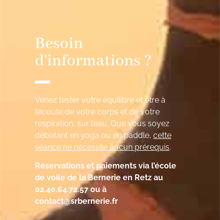
Besoin
d'informations ?
Venez tester votre équilibre et être à
l’écoute de votre corps et de votre
respiration, sur l’eau. Que vous soyez
débutant en yoga ou en paddle,
cette
séance ne nécessite aucun prérequis
.
Réservations et paiements via l’école
de voile de la Bernerie en Retz au
02.40.64.72.57 ou à
contact@srbernerie.fr