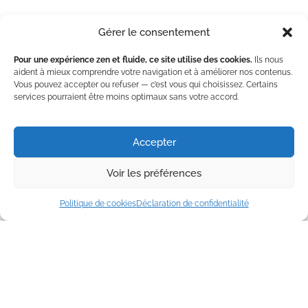
En évoluant sur une planche instable, le SUP yoga aide à
Gérer le consentement
développer et à améliorer l’équilibre, la stabilité et la
coordination.
Pour une expérience zen et fluide, ce site utilise des cookies.
Ils nous
3 – Renforcement du noyau :
aident à mieux comprendre votre navigation et à améliorer nos contenus.
Vous pouvez accepter ou refuser — c’est vous qui choisissez. Certains
services pourraient être moins optimaux sans votre accord.
Pour maintenir les postures de yoga sur la planche, les
muscles du noyau (muscles profonds) sont sollicités de
manière significative, ce qui contribue au renforcement
Accepter
abdominal et lombaire.
Voir les préférences
4 – Favorise la concentration et la
présence mentale :
Politique de cookies
Déclaration de confidentialité
L’environnement changeant de l’eau et le besoin de rester
concentré sur l’équilibre favorisent la pleine conscience et la
présence mentale.
5 – Stimulation sensorielle accrue :